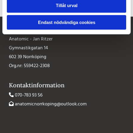
Tillåt urval
Endast nödvändiga cookies
Företagsinformation
Anatomic - Jan Ritzer
Gymnastikgatan 14
602 39 Norrköping
Org.nr: 559422-2308
Kontaktinformation
070-783 93 56

anatomicnorrkoping@outlook.com

Skriv text här