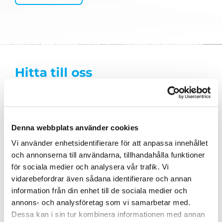
Hitta till oss
Vi finns centralt i Norrköping på Gymnastikgatan 14,
med goda parkeringsmöjligheter.
Denna webbplats använder cookies
Vi använder enhetsidentifierare för att anpassa innehållet
Våra kontaktuppgifter
och annonserna till användarna, tillhandahålla funktioner
Adress: Gymnastikgatan 14, 60239 Norrköping
för sociala medier och analysera vår trafik. Vi
Telefon:
070-783 93 56
vidarebefordrar även sådana identifierare och annan
information från din enhet till de sociala medier och
E-post:
anatomicnorrkoping@outlook.com
annons- och analysföretag som vi samarbetar med.
Dessa kan i sin tur kombinera informationen med annan